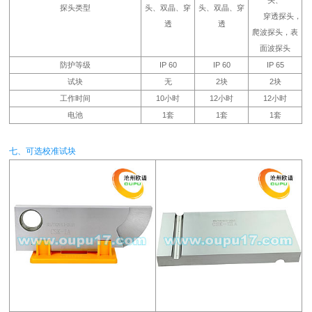
头、
探头类型
头、双晶、穿
头、双晶、穿
穿透探头，
透
透
爬波探头，表
面波探头
防护等级
IP 60
IP 60
IP 65
试块
无
2块
2块
工作时间
10小时
12小时
12小时
电池
1套
1套
1套
七、可选校准试块