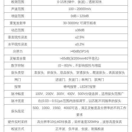
检测范围
0-15米(钢中、纵波)，透射30米
声速范围
100～20000m/s
增益范围
0dB～120dB
重复发射率
30-3000Hz 可调节精准
动态范围
≥38dB
垂直线性误差
≤2.5%
水平线性误差
≤0.2%
分辨力
>40dB(5P14)
灵敏度余量
>65dB(深200mmФ2平底孔)
数字抑制
(0～80)%，不影响线性与增益
探头类型
直探头、斜探头、双晶探头、穿透探头，爬波探头，表面波探头
闸门
进波门、失波门；单闸门、双闸门
报警
蜂鸣报警，LED灯报警
脉冲幅度
100V、200V、300V、400V、500V分级选择，适用探头范围广
脉冲宽度
在(0.03～0.51)μs范围内连续调节，以匹配不同频率的探头
50Ω、100Ω、150Ω、400Ω可选，满足灵敏度及分辨率的不同工作
探头阻尼
要求
硬件实时采样
高分辨率10位AD转换器，采样速度320MHz，波形高度保真
检波方式
正半波、负半波、全波、射频检波