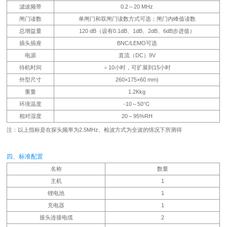
滤波频带
0.2～20 MHz
闸门读数
单闸门和双闸门读数方式可选；闸门内峰值读数
总增益量
120 dB（设有0.1dB、1dB、2dB、6dB步进值）
插头插座
BNC/LEMO可选
电源
直流（DC）9V
待机时间
＞10小时，可扩展到15小时
外型尺寸
260×175×60 mm)
重量
1.2Kkg
环境温度
-10～50℃
相对湿度
20～95%RH
注：以上指标是在探头频率为2.5MHz、检波方式为全波的情况下所测得
四、标准配置
名称
数量
主机
1
锂电池
1
充电器
1
接头连接电缆
2