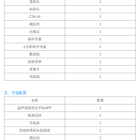
直探头
1
斜探头
1
CSK-IA
1
耦合剂
1
合格证
1
操作手册
1
上位机软件光盘
1
数据线
1
装箱清单
1
保修卡
1
包装箱
1
五、可选配置
名称
数量
超声波探伤仪手机APP
1
标准试块
1
充电器
1
其他种类探头及线缆
1
耦合剂
1