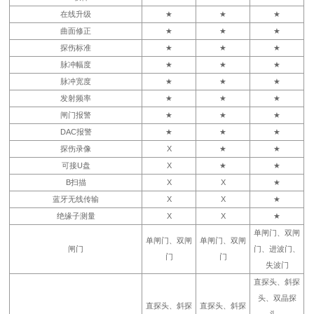
在线升级
★
★
★
曲面修正
★
★
★
探伤标准
★
★
★
脉冲幅度
★
★
★
脉冲宽度
★
★
★
发射频率
★
★
★
闸门报警
★
★
★
DAC报警
★
★
★
探伤录像
X
★
★
可接U盘
X
★
★
B扫描
X
X
★
蓝牙无线传输
X
X
★
绝缘子测量
X
X
★
单闸门、双闸
单闸门、双闸
单闸门、双闸
闸门
门、进波门、
门
门
失波门
直探头、斜探
头、双晶探
直探头、斜探
直探头、斜探