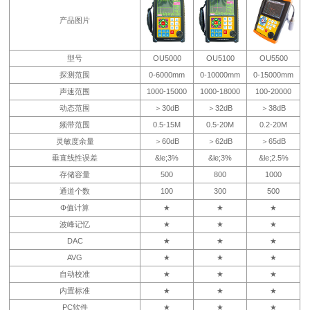
产品图片
型号
OU5000
OU5100
OU5500
探测范围
0-6000mm
0-10000mm
0-15000mm
声速范围
1000-15000
1000-18000
100-20000
动态范围
＞30dB
＞32dB
＞38dB
频带范围
0.5-15M
0.5-20M
0.2-20M
灵敏度余量
＞60dB
＞62dB
＞65dB
垂直线性误差
&le;3%
&le;3%
&le;2.5%
存储容量
500
800
1000
通道个数
100
300
500
Φ值计算
★
★
★
波峰记忆
★
★
★
DAC
★
★
★
AVG
★
★
★
自动校准
★
★
★
内置标准
★
★
★
PC软件
★
★
★