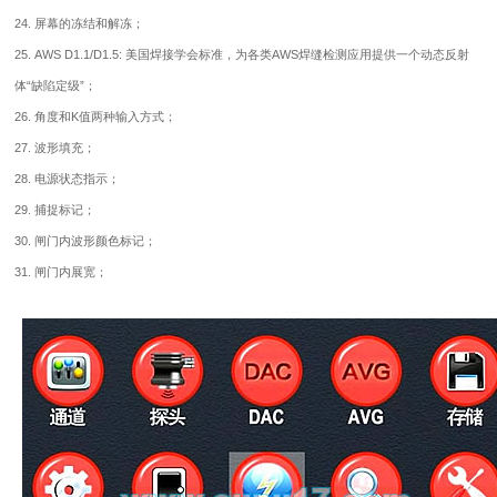
24. 屏幕的冻结和解冻；
25. AWS D1.1/D1.5: 美国焊接学会标准，为各类AWS焊缝检测应用提供一个动态反射
体“缺陷定级”；
26. 角度和K值两种输入方式；
27. 波形填充；
28. 电源状态指示；
29. 捕捉标记；
30. 闸门内波形颜色标记；
31. 闸门内展宽；