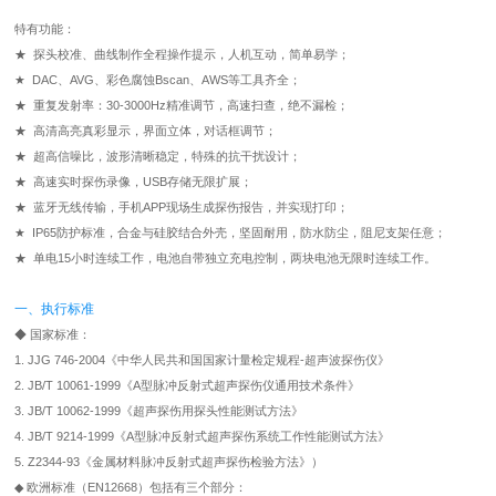
特有功能：
★ 探头校准、曲线制作全程操作提示，人机互动，简单易学；
★ DAC、AVG、彩色腐蚀Bscan、AWS等工具齐全；
★ 重复发射率：30-3000Hz精准调节，高速扫查，绝不漏检；
★ 高清高亮真彩显示，界面立体，对话框调节；
★ 超高信噪比，波形清晰稳定，特殊的抗干扰设计；
★ 高速实时探伤录像，USB存储无限扩展；
★ 蓝牙无线传输，手机APP现场生成探伤报告，并实现打印；
★ IP65防护标准，合金与硅胶结合外壳，坚固耐用，防水防尘，阻尼支架任意；
★ 单电15小时连续工作，电池自带独立充电控制，两块电池无限时连续工作。
一、执行标准
◆ 国家标准：
1. JJG 746-2004《中华人民共和国国家计量检定规程-超声波探伤仪》
2. JB/T 10061-1999《A型脉冲反射式超声探伤仪通用技术条件》
3. JB/T 10062-1999《超声探伤用探头性能测试方法》
4. JB/T 9214-1999《A型脉冲反射式超声探伤系统工作性能测试方法》
5. Z2344-93《金属材料脉冲反射式超声探伤检验方法》）
◆ 欧洲标准（EN12668）包括有三个部分：