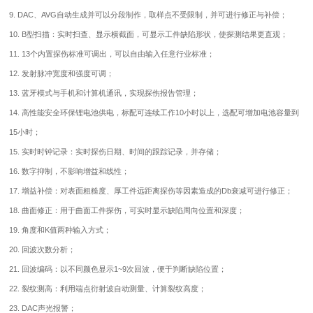
9. DAC、AVG自动生成并可以分段制作，取样点不受限制，并可进行修正与补偿；
10. B型扫描：实时扫查、显示横截面，可显示工件缺陷形状，使探测结果更直观；
11. 13个内置探伤标准可调出，可以自由输入任意行业标准；
12. 发射脉冲宽度和强度可调；
13. 蓝牙模式与手机和计算机通讯，实现探伤报告管理；
14. 高性能安全环保锂电池供电，标配可连续工作10小时以上，选配可增加电池容量到
15小时；
15. 实时时钟记录：实时探伤日期、时间的跟踪记录，并存储；
16. 数字抑制，不影响增益和线性；
17. 增益补偿：对表面粗糙度、厚工件远距离探伤等因素造成的Db衰减可进行修正；
18. 曲面修正：用于曲面工件探伤，可实时显示缺陷周向位置和深度；
19. 角度和K值两种输入方式；
20. 回波次数分析；
21. 回波编码：以不同颜色显示1~9次回波，便于判断缺陷位置；
22. 裂纹测高：利用端点衍射波自动测量、计算裂纹高度；
23. DAC声光报警；