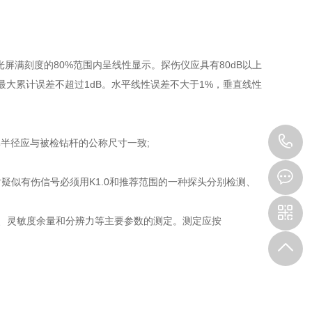
光屏满刻度的80%范围内呈线性显示。探伤仪应具有80dB以上
，最大累计误差不超过1dB。水平线性误差不大于1%，垂直线性
0
曲率半径应与被检钻杆的公称尺寸一致;
3
，对疑似有伤信号必须用K1.0和推荐范围的一种探头分别检测、
离、灵敏度余量和分辨力等主要参数的测定。测定应按