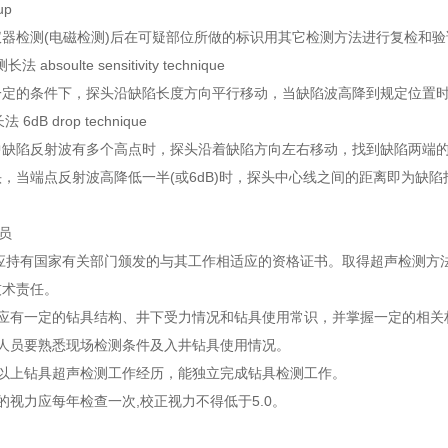
up
器检测(电磁检测)后在可疑部位所做的标识用其它检测方法进行复检和验
absoulte sensitivity technique
一定的条件下，探头沿缺陷长度方向平行移动，当缺陷波高降到规定位置
 6dB drop technique
中缺陷反射波有多个高点时，探头沿着缺陷方向左右移动，找到缺陷两端
，当端点反射波高降低一半(或6dB)时，探头中心线之间的距离即为缺陷
人员
人员应持有国家有关部门颁发的与其工作相适应的资格证书。取得超声检测
技术责任。
测人员应有一定的钻具结构、井下受力情况和钻具使用常识，并掌握一定的相
场检测人员要熟悉现场检测条件及入井钻具使用情况。
有两年以上钻具超声检测工作经历，能独立完成钻具检测工作。
人员的视力应每年检查一次,校正视力不得低于5.0。