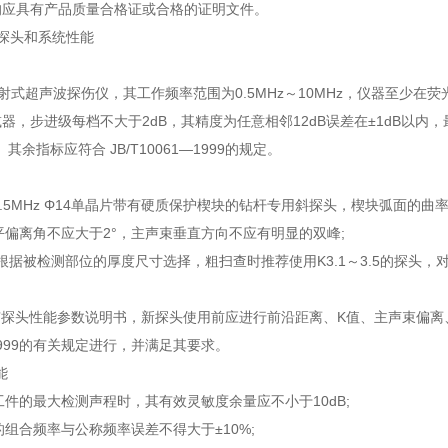
均应具有产品质量合格证或合格的证明文件。
探头和系统性能
射式超声波探伤仪，其工作频率范围为0.5MHz～10MHz，仪器至少在荧
器，步进级每档不大于2dB，其精度为任意相邻12dB误差在±1dB以内
其余指标应符合 JB/T10061—1999的规定。
为2.5MHz Φ14单晶片带有硬质保护楔块的钻杆专用斜探头，楔块弧面的
水平偏离角不应大于2°，主声束垂直方向不应有明显的双峰;
可根据被检测部位的厚度尺寸选择，粗扫查时推荐使用K3.1～3.5的探头
有探头性能参数说明书，新探头使用前应进行前沿距离、K值、主声束偏
2—1999的有关规定进行，并满足其要求。
能
探工件的最大检测声程时，其有效灵敏度余量应不小于10dB;
头的组合频率与公称频率误差不得大于±10%;