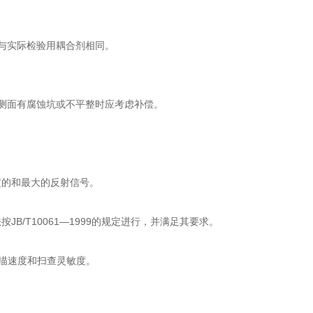
须与实际检验用耦合剂相同。
检测面有腐蚀坑或不平整时应考虑补偿。
定的和最大的反射信号。
/T10061—1999的规定进行，并满足其要求。
描速度和扫查灵敏度。