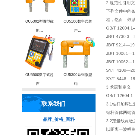
2 规范性引用
下列文件中的
程，然而，鼓
OU5302型微型磁
OU5100数字式超
GB/T 1260
轭…
声…
JB/T 4730
JB/T 9214
JB/T 1006
JB/T 1006
SY/T 410
OU5500数字式超
OU5300系列微型
SY/T 5446
声…
磁…
3 术语和定义
GB/T 126
联系我们
3.1钻杆加厚过渡带 d
钻杆管体两端
品牌_价格_百科
3.2定量线灵敏度 siz
以距离—波幅