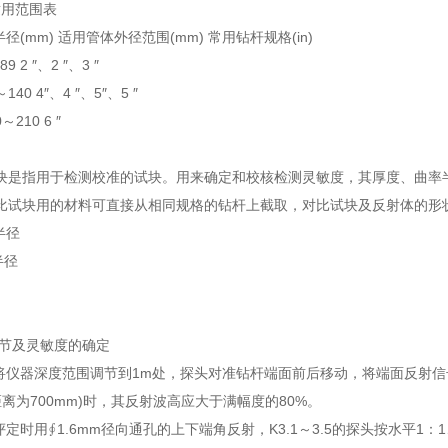
适用范围表
径(mm) 适用管体外径范围(mm) 常用钻杆规格(in)
89 2 ″、2 ″、3 ″
～140 4″、4 ″、5″、5 ″
0～210 6 ″
 对比试块是指用于检测校准的试块。用来确定和校核检测灵敏度，其厚度、曲
 制作对比试块用的材料可直接从相同规格的钻杆上截取，对比试块及反射体的
半径
半径
的调节及灵敏度的确定
查时将仪器深度范围调节到1m处，探头对准钻杆端面前后移动，将端面反射信
离为700mm)时，其反射波高应大于满幅度的80%。
位评定时用∮1.6mm径向通孔的上下端角反射，K3.1～3.5的探头按水平1：