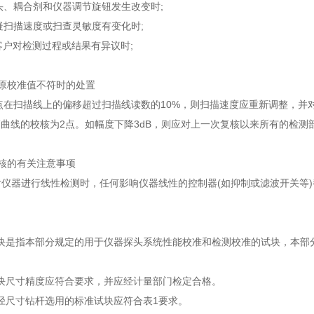
探头、耦合剂和仪器调节旋钮发生改变时;
怀疑扫描速度或扫查灵敏度有变化时;
或客户对检测过程或结果有异议时;
。
值与原校准值不符时的处置
一点在扫描线上的偏移超过扫描线读数的10%，则扫描速度应重新调整，并
幅曲线的校核为2点。如幅度下降3dB，则应对上一次复核以来所有的检测
、复核的有关注意事项
仪器进行线性检测时，任何影响仪器线性的控制器(如抑制或滤波开关等)
 标准试块是指本部分规定的用于仪器探头系统性能校准和检测校准的试块，本
 标准试块尺寸精度应符合要求，并应经计量部门检定合格。
不同外径尺寸钻杆选用的标准试块应符合表1要求。