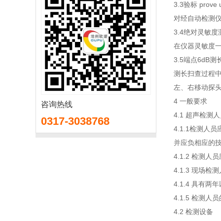
3.3验标 prove 
对经自动检测仪
3.4绝对灵敏度测长法 
在仪器灵敏度
3.5端点6dB测长法
测长扫查过程
左、右移动探头
4 一般要求
咨询热线
4.1 超声检测
0317-3038768
4.1.1检测
并应负相应的
4.1.2 检
4.1.3 现
4.1.4 具
4.1.5 检测
4.2 检测设备