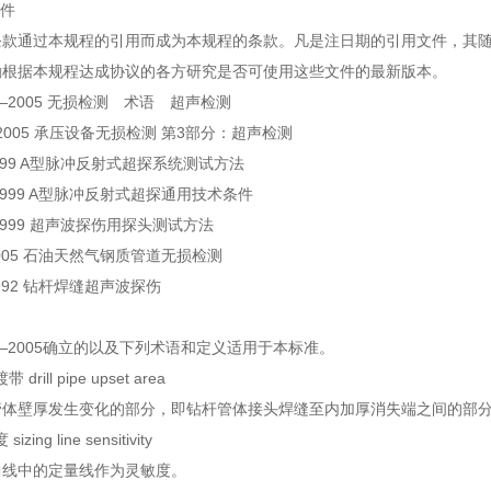
文件
条款通过本规程的引用而成为本规程的条款。凡是注日期的引用文件，其随
励根据本规程达成协议的各方研究是否可使用这些文件的最新版本。
4.1—2005 无损检测 术语 超声检测
.3—2005 承压设备无损检测 第3部分：超声检测
—1999 A型脉冲反射式超探系统测试方法
1—1999 A型脉冲反射式超探通用技术条件
2—1999 超声波探伤用探头测试方法
9—2005 石油天然气钢质管道无损检测
—1992 钻杆焊缝超声波探伤
04.1—2005确立的以及下列术语和定义适用于本标准。
rill pipe upset area
管体壁厚发生变化的部分，即钻杆管体接头焊缝至内加厚消失端之间的部
ing line sensitivity
曲线中的定量线作为灵敏度。