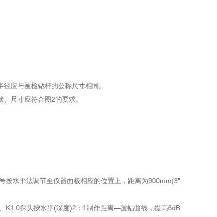
率半径应与被检钻杆的公称尺寸相同。
形状、尺寸应符合图2的要求。
号按水平法调节至仪器面板相应的位置上，距离为900mm(3″
1、K1.0探头按水平(深度)2：1制作距离—波幅曲线，提高6dB