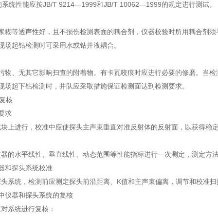
系统性能应按JB/T 9214—1999和JB/T 10062—1999的规定进行测试。
机油、浆糊等透声性好，且不损伤检测表面的耦合剂，仪器校验时所用耦合剂
井作业现场起钻检测时可采用水或钻井液耦合。
整、无污物、无其它影响扫查的附着物。有卡瓦咬痕时应进行必要的修磨。当
井作业现场起下钻检测时，井队应采取措施保证检测面达到检测要求。
和复核
般要求
试块上进行，校准中应使探头主声束垂直对准反射体的反射面，以获得稳
器的水平线性、垂直线性、动态范围等性能指标进行一次测定，测定方法按JB
前仪器和探头系统校准
探头系统，检测前应测定探头前沿距离、K值和主声束偏离，调节和校准扫
过程中仪器和探头系统的复核
应对系统进行复核：