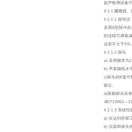
超声检测设备
4.2.1
探伤仪
、
4.2.1.1 探伤仪
采用A型脉冲反
的连续可调衰减
误差不大于5%。
4.2.1.2 探头
a) 采用频率
b) 声束轴线
c)探头的K值
验证。
d)新购探头应
JB/T1006
4.2.1.3 系统性
a) 在达到所
b) 仪器和探