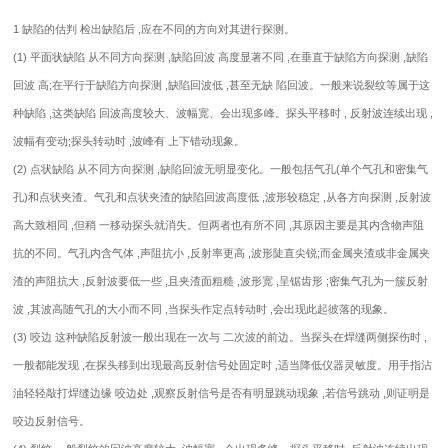
1 缺陷的估判 检出缺陷后 ,应在不同的方向对其进行探测。
(1) 平面状缺陷 从不同方向探测 ,缺陷回波 高度显著不同 ,在垂直于缺陷方向探测 ,缺陷
回波 高;在平行于缺陷方向探测 ,缺陷回波低 ,甚至无缺 陷回波。一般来说裂纹等属于这
种缺陷 ,这类缺陷 回波高度较大、波幅宽、会出现多峰。探头平移时 , 反射波连续出现 ,
波幅有变动;探头转动时 ,波峰有 上下错动现象。
(2) 点状缺陷 从不同方向探测 ,缺陷回波无明显变化。一般包括气孔(单个气孔和密集气
孔)和点状夹渣。气孔和点状夹渣的缺陷回波高度低 ,波形较稳定 ,从各方向探测 ,反射波
高大致相同 ,但稍 一移动探头就消失。但两者也有所不同 ,其原因主要是其内含物声阻
抗的不同。气孔内含气体 ,声阻抗小 ,反射率更高 ,波形陡直尖锐;而金属夹渣或非金属夹
渣的声阻抗大 ,反射波要低一些 ,且夹渣面粗糙 ,波形宽 ,呈锯齿形 ;密集气孔为一簇反射
波 ,其波高随气孔的大小而不同 ,当探头作定点转动时 ,会出现此起彼落的现象。
(3) 咬边 这种缺陷反射波一般出现在一次与 二次波的前边。当探头在焊缝两侧探伤时 ,
一般都能发现 ,在探头移到出现最高反射信号处固定时 ,适当降低仪器灵敏度。用手指沾
油轻轻敲打焊缝边缘 咬边处 ,观察反射信号是否有明显跳动现象 ,若信号跳动 ,则证明是
咬边反射信号。