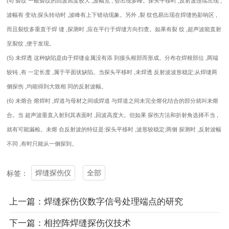
(4) 裂纹 一般裂纹的回波高度较大 ,波幅宽 , 会出现多峰。探头平移时 ,反射波连续出现 ,
波幅有 变动;探头转动时 ,波峰有上下错动现象。另外 ,裂 纹也易出现在焊缝热影响区 ,
而且裂纹多垂直于焊 缝 ,探测时 ,应在平行于焊缝方向扫查。如果有裂 纹 ,超声波能直射
至裂纹 ,便于发现。
(5) 未焊透 这种缺陷是由于焊缝金属没有添 到接头根部而形成。分布在焊根部位 ,两端
较钝 ,有 一定长度 ,属于平面状缺陷。当探头平移时 ,未焊透 反射波波形稳定;从焊缝两
侧探伤 ,均能得到大致相 同的反射波幅。
(6) 未熔合 熔焊时 ,焊道与母材之间或焊道 与焊道之间未完全熔化结合的部分就叫未熔
合。当 超声波垂直入射到其表面时 ,回波高度大。但如果 探伤方法和折射角选择不当 ,
就有可能漏检。未熔 合反射波的特征是:探头平移时 ,波形较稳定;两侧 探测时 ,反射波幅
不同 ,有时只能从一侧探到。
焊缝探伤仪
全部
标签：
上一篇：焊缝探伤仪数字信号处理端点的研究
下一篇：相控阵焊缝探伤仪技术