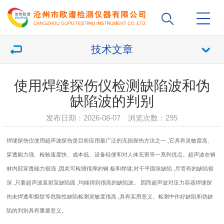
技术文章
使用焊缝探伤仪检测缺陷波和伪
缺陷波的判别
发布日期：2026-08-07 浏览次数：
295
焊缝
探伤仪
使用超声波探伤是目前应用最广泛的无损探伤方法之一 ,它具有灵敏度高、
穿透能力强、检验速度快、成本低、设备轻便和对人体无害等一系列优点。超声波在钢
材内部穿透能力很强 ,因此可检测很厚的钢 板和焊缝;对于平面状缺陷 ,尽管有的缺陷很
深 ,只要超声波直射至缺陷面 ,均能得到很高的缺陷波。 因而超声波对压力容器焊缝探
伤未焊透和裂纹等危险性缺陷检测灵敏度很高 ,具有实用意义。检测中作好缺陷和伪缺
陷的判别具有重要意义。