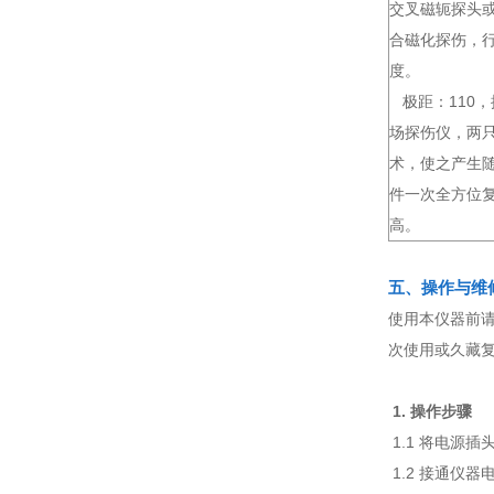
交叉磁轭探头
合磁化探伤，
度。
极距：110，
场探伤仪，两
术，使之产生
件一次全方位
高。
五、操作与维
使用本仪器前
次使用或久藏
1. 操作步骤
1.1 将电源
1.2 接通仪