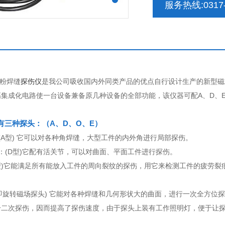
服务热线:0317-
磁粉焊缝
探伤仪
是我公司吸收国内外同类产品的优点自行设计生产的新型磁
集成化电路使一台设备兼备原几种设备的全部功能，该仪器可配A、D、
有三种探头：（A、D、O、E）
(A型) 它可以对各种角焊缝，大型工件的内外角进行局部探伤。
：(D型)它配有活关节，可以对曲面、平面工件进行探伤。
O型)它能满足所有能放入工件的周向裂纹的探伤，用它来检测工件的疲劳裂
(即旋转磁场探头) 它能对各种焊缝和几何形状大的曲面，进行一次全方
分二次探伤，因而提高了探伤速度，由于探头上装有工作照明灯，便于让
。