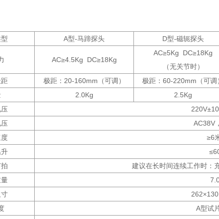
类型
A型-马蹄探头
D型-磁轭探头
AC≥5Kg DC≥18Kg
力
AC≥4.5Kg DC≥18Kg
（无关节时）
极距
极距：20-160mm（可调）
极距：60-220mm（可调
量
2.0Kg
2.5Kg
电压
220V±10
电压
AC38V
速度
≥6
温升
≤6
节拍
建议在长时间连续工作时：充
重量
7.
尺寸
262×13
度
A型试