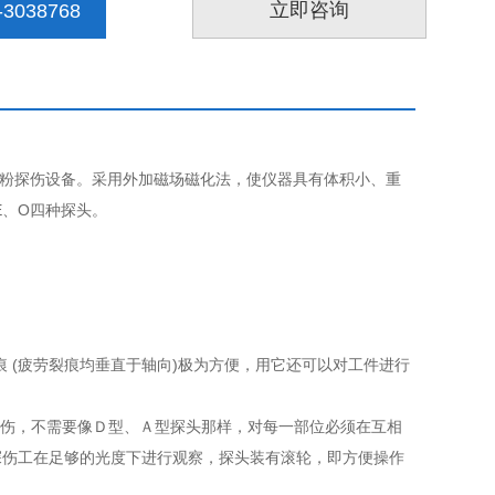
立即咨询
3038768
粉探伤设备。采用外加磁场磁化法，使仪器具有体积小、重
E、O四种探头。
痕 (疲劳裂痕均垂直于轴向)极为方便，用它还可以对工件进行
位探伤，不需要像Ｄ型、Ａ型探头那样，对每一部位必须在互相
探伤工在足够的光度下进行观察，探头装有滚轮，即方便操作