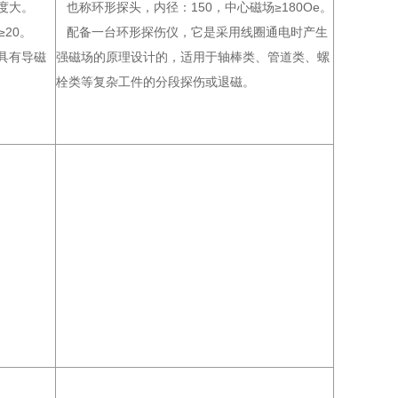
度大。
也称环形探头，内径：150，中心磁场≥180Oe。
≥20。
配备一台环形探伤仪，它是采用线圈通电时产生
具有导磁
强磁场的原理设计的，适用于轴棒类、管道类、螺
栓类等复杂工件的分段探伤或退磁。