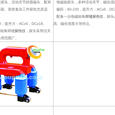
缝探头，活动关节斜面磁头，配有
电磁轭探头，多种活动关节，磁化强
形面、形状复杂工件探伤尤其适
极距：60-220，提升力：AC≥6，DC
配备一台电磁轭角
焊缝探伤仪
，探头
0；提升力：AC≥5，DC≥18。
高、磁化强度大等特点。
轭角焊缝
探伤仪
，探头采用活关
使用范围广。