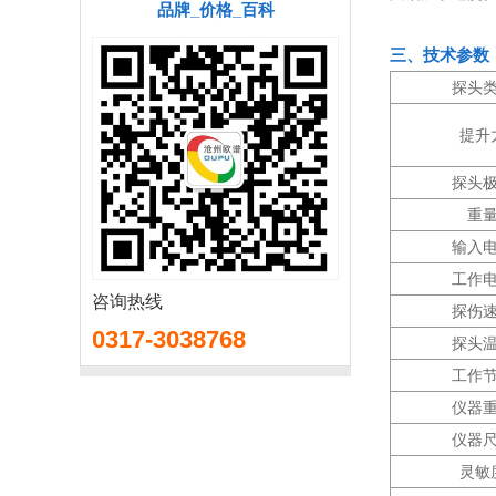
品牌_价格_百科
三、技术参数
探头
提升
探头
重
输入
工作
咨询热线
探伤
0317-3038768
探头
工作
仪器
仪器
灵敏