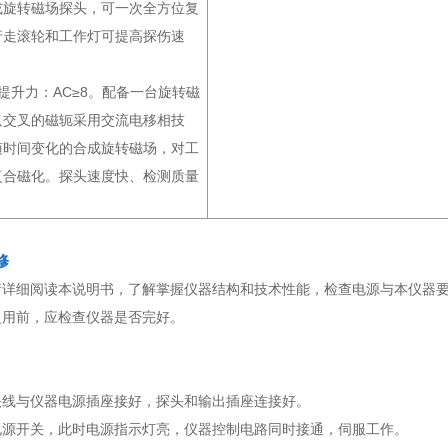
或旋转磁场探头，可一次全方位复
行走滚轮和工作灯可提高探伤速
提升力：AC≥8。配备一台旋转磁
只交叉的磁轭采用交流电移相技
随时间变化的合成旋转磁场，对工
复合磁化。探头速度快、检测质量
修
请详细阅读本说明书，了解掌握仪器结构和技术性能，检查电源与本仪器
复用前，应检查仪器是否完好。
插头线与仪器电源插座接好，探头和输出插座连接好。
器电源开关，此时电源指示灯亮，仪器控制电路同时接通，伺服工作。