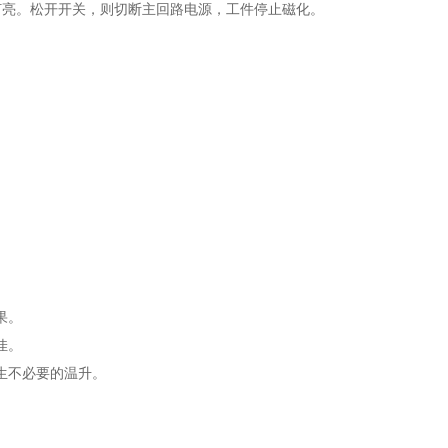
作灯亮。松开开关，则切断主回路电源，工件停止磁化。
效果。
最佳。
产生不必要的温升。