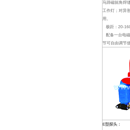
马蹄磁轭角焊
工作灯；对异
用。
极距：20-16
配备一台电磁
节可自由调节
E型探头：