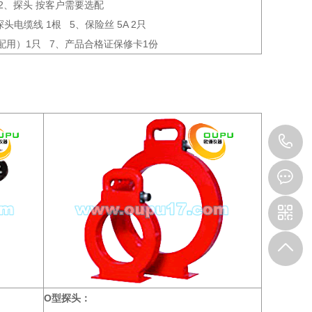
 2、探头 按客户需要选配
电缆线 1根 5、保险丝 5A 2只
头配用）1只 7、产品合格证保修卡1份
0
3
O型探头：