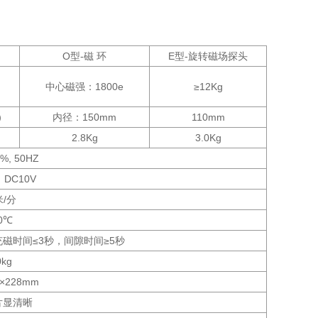
O型-磁 环
E型-旋转磁场探头
中心磁强：1800e
≥12Kg
）
内径：150mm
110mm
2.8Kg
3.0Kg
%, 50HZ
，DC10V
米/分
0℃
磁时间≤3秒，间隙时间≥5秒
0kg
0×228mm
片显清晰