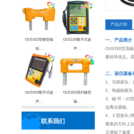
产品介绍
OU5302型微型磁
OU5100数字式超
一、产品简介
OU5330交流
轭…
声…
量轻等优点。高
二、该仪器备
1、马蹄探头：
2、电磁轭探头
OU5500数字式超
OU5300系列微型
3、磁 环：(
声…
磁…
远离法退磁。
4、Ｅ型探头:
联系我们
垂直的方向上
又增加了速度