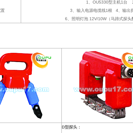
1、OU5330型主机1台
配置
3、输入电源电缆线1根 4、输出探头
6、照明灯泡 12V/10W（马蹄式探
D型探头：