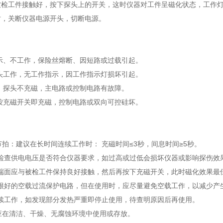
和被检工件接触好，按下探头上的开关，这时仪器对工件呈磁化状态，工
用时，关断仪器电源开头，切断电源。
示、不工作，保险丝熔断、因短路或过载引起。
头工作，无工作指示，因工作指示灯损坏引起。
，探头不充磁，主电路或控制电路有故障。
按充磁开关即充磁，控制电路或双向可控硅坏。
作节拍：建议在长时间连续工作时： 充磁时间≤3秒，间息时间≥5秒。
应检查供电电压是否符合仪器要求，如过高或过低会损坏仪器或影响探伤
头端面应与被检工件保持良好接触，然后再按下充磁开关，此时磁化效果
有很好的空载过流保护电路，但在使用时，应尽量避免空载工作，以减少
连续工作，如发现部分发热严重即停止使用，待查明原因后再使用。
件应在清洁、干燥、无腐蚀环境中使用或存放。