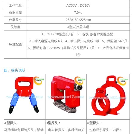
工作电压
AC38V，DC10V
仪器重量
7.0kg
仪器尺寸
262×130×228mm
灵敏度
A型试片显清晰
1、OU5320型主机1台 2、探头 按客户需要选配
3、输入电源电缆线1根 4、输出探头电缆线 1根 5、保险丝 5A 2只
标准配置
6、照明灯泡 12V/10W（马蹄式探头配用）1只 7、产品合格证保修卡
1份
四、探头说明
A型探头
：
D型探头：
O型探头：
马蹄磁轭角焊缝探头，活动
电磁轭探头，多种活动关
也称环形探头，内径：