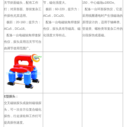
关节斜面磁头，配有工作
节，磁化强度大。
150，中心磁场≥180Oe。
灯；对异形面、形状复杂工
极距：60-220，提升力：
配备一台环形探伤仪，它是
件探伤尤其适用。
AC≥6，DC≥20。
采用线圈通电时产生强磁场的
极距：20-160；提升力：
配备一台电磁轭角
焊缝探
原理设计的，适用于轴棒类、
AC≥5，DC≥18。
伤仪
，探头具有导磁高、磁
管道类、螺栓类等复杂工件的
配备一台电磁轭角焊缝
探
化强度大等特点。
分段探伤或退磁。
伤仪
，探头采用活关节可自
由调节使用范围广。
E型探头：
交叉磁轭探头或旋转磁场探
头，可一次全方位复合磁化
探伤，行走滚轮和工作灯可
提高探伤速度。