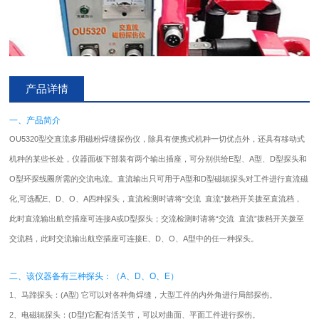
产品详情
一、产品简介
OU5320型交直流多用磁粉焊缝
探伤仪
，除具有便携式机种一切优点外，还具有移动式
机种的某些长处，仪器面板下部装有两个输出插座，可分别供给E型、A型、D型探头和
O型环探线圈所需的交流电流。直流输出只可用于A型和D型磁轭探头对工件进行直流磁
化,可选配E、D、O、A四种探头，直流检测时请将“交流 直流”拨档开关拨至直流档，
此时直流输出航空插座可连接A或D型探头；交流检测时请将“交流 直流”拨档开关拨至
交流档，此时交流输出航空插座可连接E、D、O、A型中的任一种探头。
二、该仪器备有三种探头：（A、D、O、E）
1、马蹄探头：(A型) 它可以对各种角焊缝，大型工件的内外角进行局部探伤。
2、电磁轭探头：(D型)它配有活关节，可以对曲面、平面工件进行探伤。