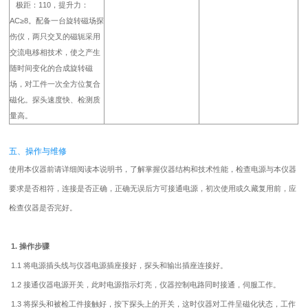
极距：110，提升力：
AC≥8。配备一台旋转磁场探
伤仪，两只交叉的磁轭采用
交流电移相技术，使之产生
随时间变化的合成旋转磁
场，对工件一次全方位复合
磁化。探头速度快、检测质
量高。
五、操作与维修
使用本仪器前请详细阅读本说明书，了解掌握仪器结构和技术性能，检查电源与本仪器
要求是否相符，连接是否正确，正确无误后方可接通电源，初次使用或久藏复用前，应
检查仪器是否完好。
1. 操作步骤
1.1 将电源插头线与仪器电源插座接好，探头和输出插座连接好。
1.2 接通仪器电源开关，此时电源指示灯亮，仪器控制电路同时接通，伺服工作。
1.3 将探头和被检工件接触好，按下探头上的开关，这时仪器对工件呈磁化状态，工作