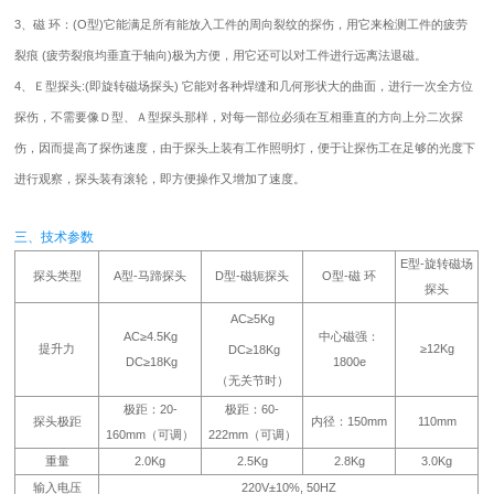
3、磁 环：(O型)它能满足所有能放入工件的周向裂纹的探伤，用它来检测工件的疲劳
裂痕 (疲劳裂痕均垂直于轴向)极为方便，用它还可以对工件进行远离法退磁。
4、Ｅ型探头:(即旋转磁场探头) 它能对各种焊缝和几何形状大的曲面，进行一次全方位
探伤，不需要像Ｄ型、Ａ型探头那样，对每一部位必须在互相垂直的方向上分二次探
伤，因而提高了探伤速度，由于探头上装有工作照明灯，便于让探伤工在足够的光度下
进行观察，探头装有滚轮，即方便操作又增加了速度。
三、技术参数
E型-旋转磁场
探头类型
A型-马蹄探头
D型-磁轭探头
O型-磁 环
探头
AC≥5Kg
AC≥4.5Kg
中心磁强：
提升力
≥12Kg
DC≥18Kg
DC≥18Kg
1800e
（无关节时）
极距：20-
极距：60-
探头极距
内径：150mm
110mm
160mm（可调）
222mm（可调）
重量
2.0Kg
2.5Kg
2.8Kg
3.0Kg
输入电压
220V±10%, 50HZ